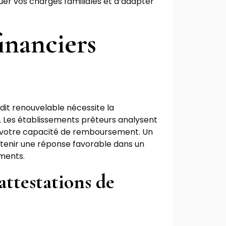
er vos charges familiales et d’adapter
financiers
édit renouvelable nécessite la
. Les établissements prêteurs analysent
r votre capacité de remboursement. Un
enir une réponse favorable dans un
ments.
 attestations de